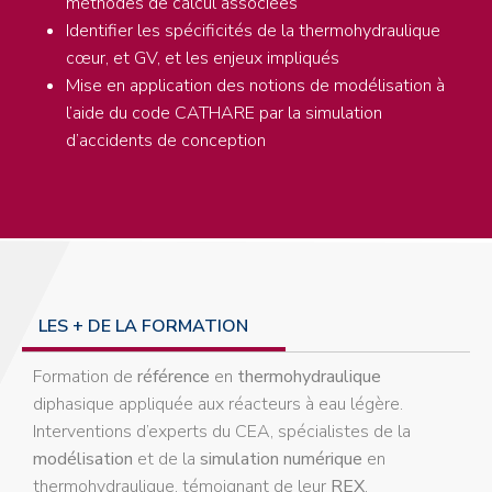
méthodes de calcul associées
Identifier les spécificités de la thermohydraulique
cœur, et GV, et les enjeux impliqués
Mise en application des notions de modélisation à
l’aide du code CATHARE par la simulation
d’accidents de conception
LES + DE LA FORMATION
Formation de
référence
en
thermohydraulique
diphasique appliquée aux réacteurs à eau légère.
Interventions d’experts du CEA, spécialistes de la
modélisation
et de la
simulation
numérique
en
thermohydraulique, témoignant de leur
REX
.