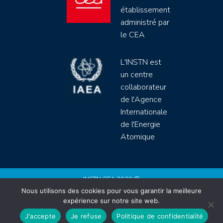
établissement
administré par
le CEA
L'INSTN est
un centre
collaborateur
de l'Agence
Internationale
de l'Energie
Atomique
INSTN CEA 2020 ©
Nous utilisons des cookies pour vous garantir la meilleure
Politique de protection de données (rgpd)
expérience sur notre site web.
Règlement intérieur
Mentions légales
CGV
J'accepte
Je refuse
Politique de confidentialité
Site by
Youdemus