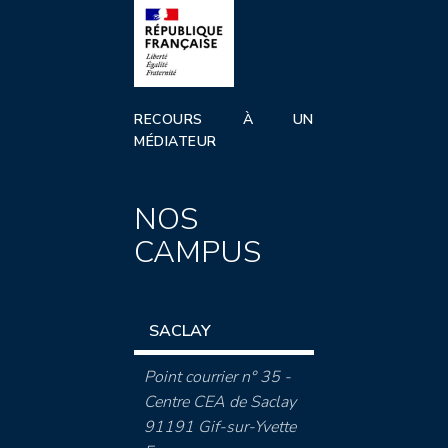
RECOURS À UN
MÉDIATEUR
NOS
CAMPUS
SACLAY
Point courrier n° 35 -
Centre CEA de Saclay
91191 Gif-sur-Yvette