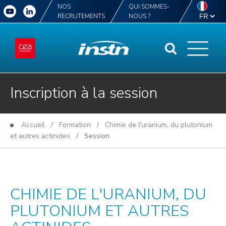
NOS
QUI SOMMES-
RECRUTEMENTS
NOUS ?
Inscription à la session
Accueil
/
Formation
/
Chimie de l'uranium, du plutonium
et autres actinides
/ Session
CHIMIE DE L'URANIUM, DU
PLUTONIUM ET AUTRES