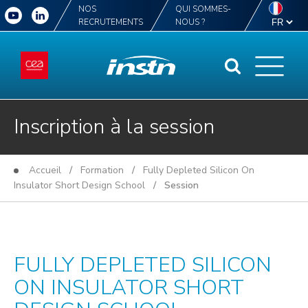
NOS
QUI SOMMES-
RECRUTEMENTS
NOUS ?
Inscription à la session
Accueil
/
Formation
/
Fully Depleted Silicon On
Insulator Short Design School
/ Session
FULLY DEPLETED SILICON
ON INSULATOR SHORT