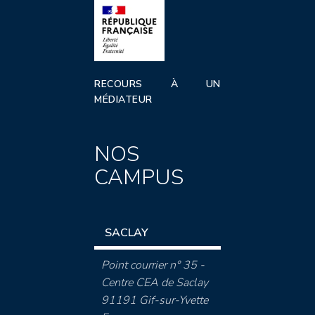
RECOURS À UN
MÉDIATEUR
NOS
CAMPUS
SACLAY
Point courrier n° 35 -
Centre CEA de Saclay
91191 Gif-sur-Yvette