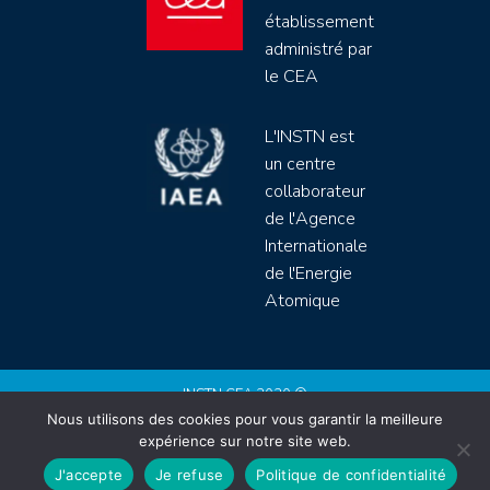
établissement
administré par
le CEA
L'INSTN est
un centre
collaborateur
de l'Agence
Internationale
de l'Energie
Atomique
INSTN CEA 2020 ©
Nous utilisons des cookies pour vous garantir la meilleure
Politique de protection de données (rgpd)
expérience sur notre site web.
Règlement intérieur
Mentions légales
CGV
J'accepte
Je refuse
Politique de confidentialité
Site by
Youdemus