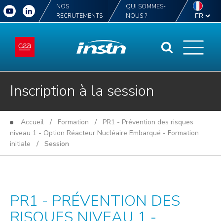
NOS
QUI SOMMES-
RECRUTEMENTS
NOUS ?
Inscription à la session
Accueil
/
Formation
/
PR1 - Prévention des risques
niveau 1 - Option Réacteur Nucléaire Embarqué - Formation
initiale
/ Session
PR1 - PRÉVENTION DES
RISQUES NIVEAU 1 -