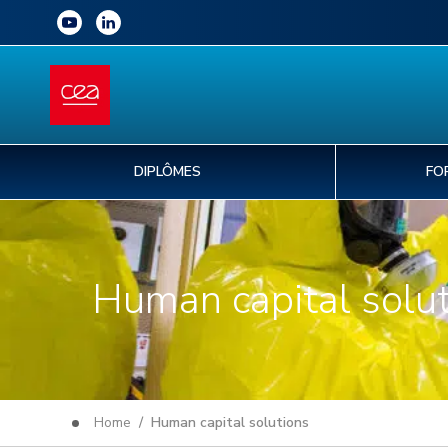
DIPLÔMES
FO
Human capital solu
Home
/ Human capital solutions