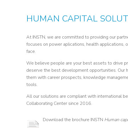
Credit : L. Godart/CEA
Credit : L. Godart/CEA
Crédit : vgajic
Crédit : P.Stroppa / CEA
HUMAN CAPITAL SOLUT
At INSTN, we are committed to providing our partne
focuses on power aplications, health applications, o
face.
We believe people are your best assets to drive pro
deserve the best development opportunities. Our hum
them with career prospects, knowledge management s
tools.
All our solutions are compliant with international
Collaborating Center since 2016.
Download the brochure INSTN
Human capit