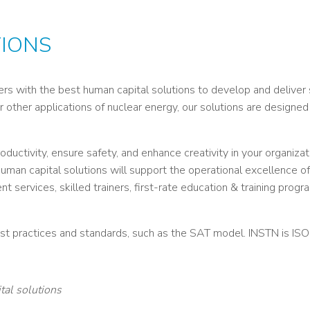
NOS ALUMNI
SERVICES DIGITAUX
LES ASSOCIATIONS
CATALOGUE
IONS
rs with the best human capital solutions to develop and deliver 
r other applications of nuclear energy, our solutions are designed
ductivity, ensure safety, and enhance creativity in your organizat
an capital solutions will support the operational excellence of y
ervices, skilled trainers, first-rate education & training progr
 best practices and standards, such as the SAT model. INSTN is I
al solutions