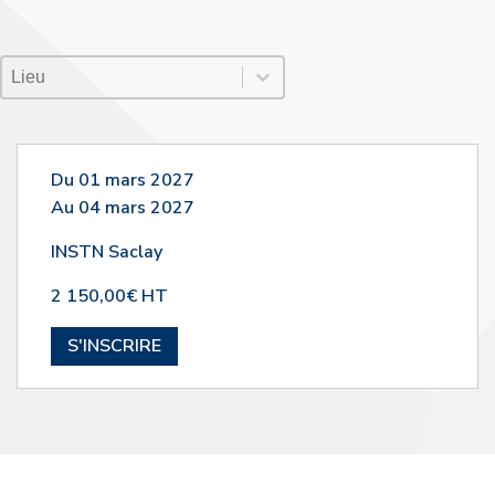
Lieu Session
Sélectionnez le contenu
Sélectionnez le contenu
Du 01 mars 2027
Au 04 mars 2027
INSTN Saclay
2 150,00€ HT
S'INSCRIRE