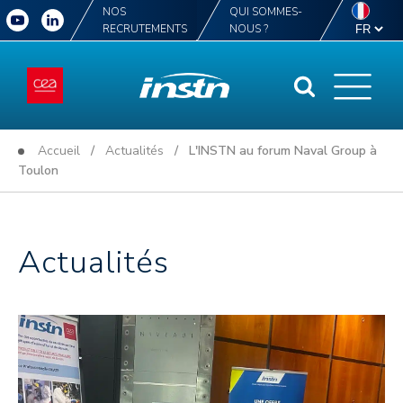
NOS
QUI SOMMES-
RECRUTEMENTS
NOUS ?
Accueil
/
Actualités
/ L'INSTN au forum Naval Group à
Toulon
Actualités