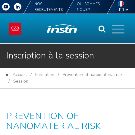
NOS
QUI SOMMES-
RECRUTEMENTS
NOUS ?
Inscription à la session
Accueil
/
Formation
/
Prevention of nanomaterial risk
/ Session
PREVENTION OF
NANOMATERIAL RISK