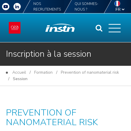
NOS
QUI SOMMES-
RECRUTEMENTS
NOUS ?
Inscription à la session
Accueil
/
Formation
/
Prevention of nanomaterial risk
/ Session
PREVENTION OF
NANOMATERIAL RISK