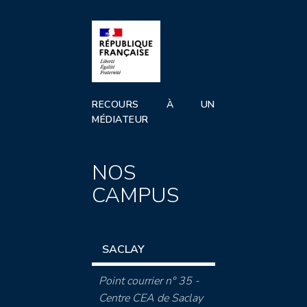
RECOURS À UN
MÉDIATEUR
NOS
CAMPUS
SACLAY
Point courrier n° 35 -
Centre CEA de Saclay