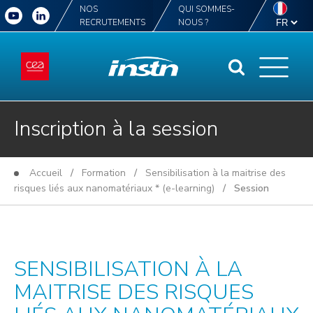
NOS
QUI SOMMES-
RECRUTEMENTS
NOUS ?
Inscription à la session
Accueil
/
Formation
/
Sensibilisation à la maitrise des
risques liés aux nanomatériaux * (e-learning)
/ Session
SENSIBILISATION À LA
MAITRISE DES RISQUES