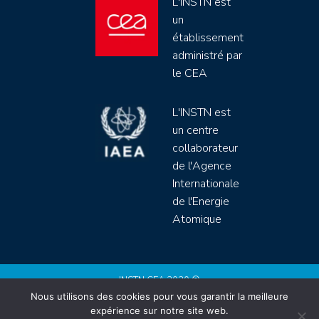
L'INSTN est
un
établissement
administré par
le CEA
L'INSTN est
un centre
collaborateur
de l'Agence
Internationale
de l'Energie
Atomique
INSTN CEA 2020 ©
Nous utilisons des cookies pour vous garantir la meilleure
Politique de protection de données (rgpd)
expérience sur notre site web.
Règlement intérieur
Mentions légales
CGV