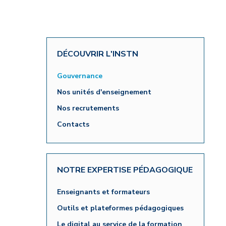
Credit : L. Godart/CEA
Credit : L. Godart/CEA
Crédit : vgajic
Crédit : P.Stroppa / CEA
DÉCOUVRIR L'INSTN
Gouvernance
Nos unités d'enseignement
Nos recrutements
Contacts
NOTRE EXPERTISE PÉDAGOGIQUE
Enseignants et formateurs
Outils et plateformes pédagogiques
Le digital au service de la formation